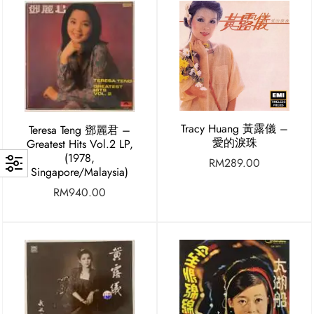
Tracy Huang 黃露儀 ‎–
Teresa Teng 鄧麗君 ‎–
愛的淚珠
Greatest Hits Vol.2 LP,
(1978,
RM
289.00
Singapore/Malaysia)
RM
940.00